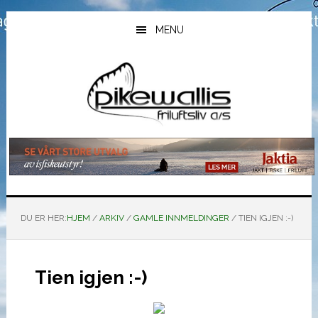
Hopp
Hopp
Hopp
til
til
til
MENU
hovedinnhold
primært
bunntekst
sidefelt
DU ER HER:
HJEM
/
ARKIV
/
GAMLE INNMELDINGER
/
TIEN IGJEN :-)
Tien igjen :-)