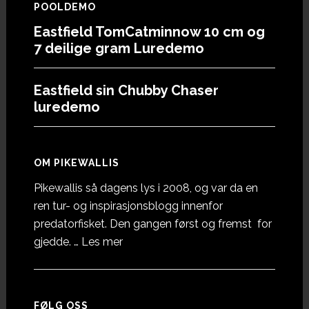
POOLDEMO
Eastfield TomCatminnow 10 cm og
7 deilige gram Luredemo
Eastfield sin Chubby Chaser
luredemo
OM PIKEWALLIS
Pikewallis så dagens lys i 2008, og var da en
ren tur- og inspirasjonsblogg innenfor
predatorfisket. Den gangen først og fremst for
omOm
gjedde. …
Les mer
Pikewallis
FØLG OSS