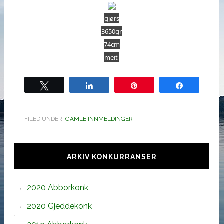
gjørs
3650gr
74cm
meit
Tweet
Share
Pin
Share
FILED UNDER:
GAMLE INNMELDINGER
Hoved
sidebar
ARKIV KONKURRANSER
2020 Abborkonk
2020 Gjeddekonk