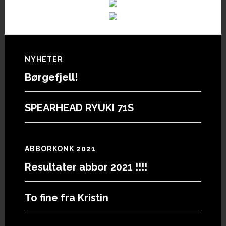
Footer
NYHETER
Børgefjell!
SPEARHEAD RYUKI 71S
ABBORKONK 2021
Resultater abbor 2021 !!!!
To fine fra Kristin