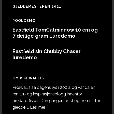
GJEDDEMESTEREN 2021
POOLDEMO
Eastfield TomCatminnow 10 cm og
7 deilige gram Luredemo
Eastfield sin Chubby Chaser
luredemo
OM PIKEWALLIS
Pikewallis så dagens lys i 2008, og var da en
ren tur- og inspirasjonsblogg innenfor
predatorfisket. Den gangen først og fremst for
omOm
gjedde. …
Les mer
Pikewallis