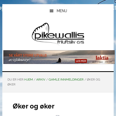
Hopp
Hopp
Hopp
til
til
til
MENU
hovedinnhold
primært
bunntekst
sidefelt
DU ER HER:
HJEM
/
ARKIV
/
GAMLE INNMELDINGER
/
ØKER OG
ØKER
Øker og øker