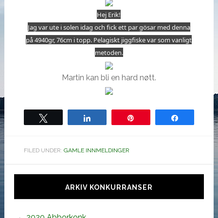
Hej Erik!
Jag var ute i solen idag och fick ett par gösar med denna
på 4940gr, 76cm i topp. Pelagiskt jiggfiske var som vanligt
metoden.
Martin kan bli en hard nøtt.
Tweet
Share
Pin
Share
FILED UNDER:
GAMLE INNMELDINGER
Hoved
sidebar
ARKIV KONKURRANSER
2020 Abborkonk