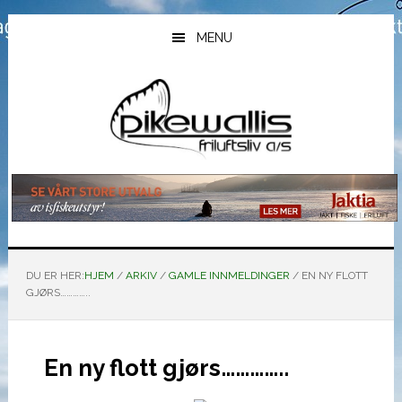
Hopp
Hopp
Hopp
til
til
til
MENU
hovedinnhold
primært
bunntekst
sidefelt
DU ER HER:
HJEM
/
ARKIV
/
GAMLE INNMELDINGER
/
EN NY FLOTT
GJØRS…………..
En ny flott gjørs…………..