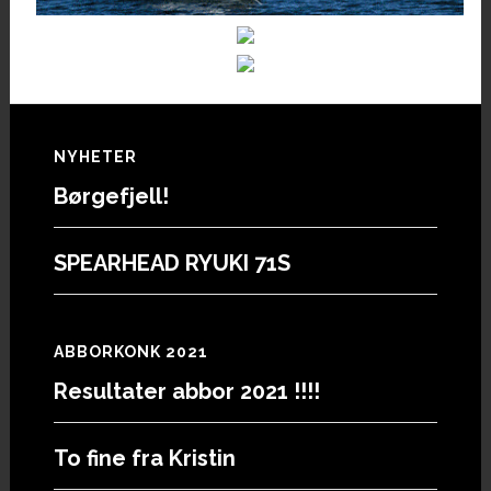
Footer
NYHETER
Børgefjell!
SPEARHEAD RYUKI 71S
ABBORKONK 2021
Resultater abbor 2021 !!!!
To fine fra Kristin