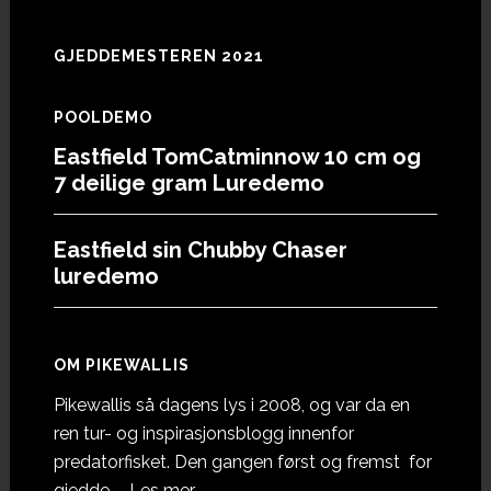
GJEDDEMESTEREN 2021
POOLDEMO
Eastfield TomCatminnow 10 cm og
7 deilige gram Luredemo
Eastfield sin Chubby Chaser
luredemo
OM PIKEWALLIS
Pikewallis så dagens lys i 2008, og var da en
ren tur- og inspirasjonsblogg innenfor
predatorfisket. Den gangen først og fremst for
omOm
gjedde. …
Les mer