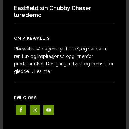
Eastfield sin Chubby Chaser
luredemo
OM PIKEWALLIS
Pikewallis så dagens lys i 2008, og var da en
ren tur- og inspirasjonsblogg innenfor
predatorfisket. Den gangen først og fremst for
omOm
gjedde. …
Les mer
Pikewallis
FØLG OSS