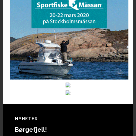
Footer
NYHETER
Børgefjell!