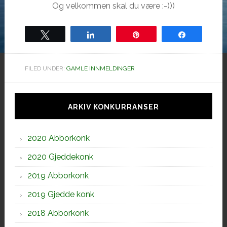
Og velkommen skal du være :-)))
Tweet
Share
Pin
Share
FILED UNDER:
GAMLE INNMELDINGER
Hoved
sidebar
ARKIV KONKURRANSER
2020 Abborkonk
2020 Gjeddekonk
2019 Abborkonk
2019 Gjedde konk
2018 Abborkonk