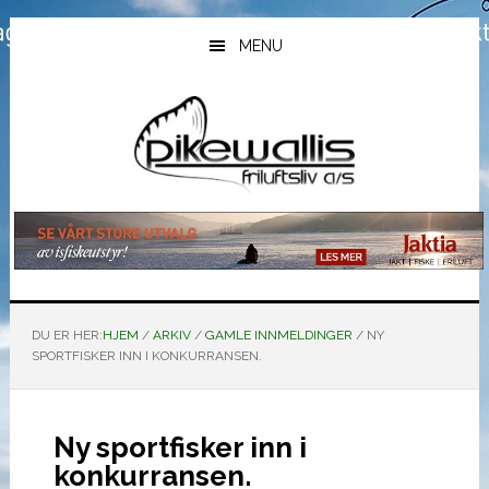
Hopp
Hopp
Hopp
til
til
til
MENU
hovedinnhold
primært
bunntekst
sidefelt
DU ER HER:
HJEM
/
ARKIV
/
GAMLE INNMELDINGER
/
NY
SPORTFISKER INN I KONKURRANSEN.
Ny sportfisker inn i
konkurransen.