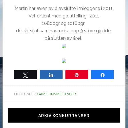
Martin har æren av å avslutte innleggene i 2011.
Velfortjent med go uttelling i 2011
10800gr og 10160gr
det vil si at karn har meita opp 3 store gjedder
på slutten av året.
Tweet
Share
Pin
Share
FILED UNDER:
GAMLE INNMELDINGER
Hoved
sidebar
ARKIV KONKURRANSER