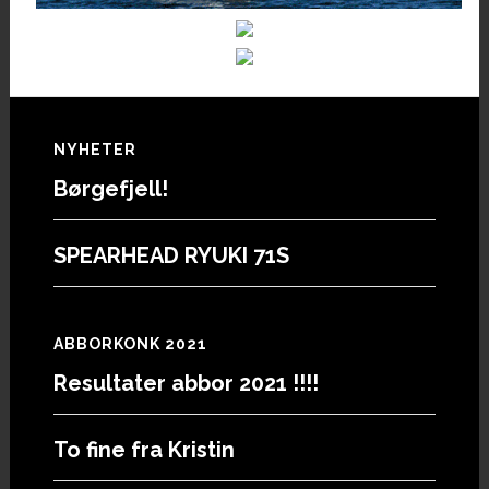
Footer
NYHETER
Børgefjell!
SPEARHEAD RYUKI 71S
ABBORKONK 2021
Resultater abbor 2021 !!!!
To fine fra Kristin