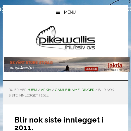
Hopp
Hopp
Hopp
til
til
til
MENU
hovedinnhold
primært
bunntekst
sidefelt
DU ER HER:
HJEM
/
ARKIV
/
GAMLE INNMELDINGER
/
BLIR NOK
SISTE INNLEGGET I 2011.
Blir nok siste innlegget i
2011.