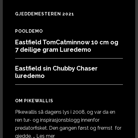
GJEDDEMESTEREN 2021
POOLDEMO
Eastfield TomCatminnow 10 cm og
7 deilige gram Luredemo
Eastfield sin Chubby Chaser
luredemo
OM PIKEWALLIS
Pikewallis så dagens lys i 2008, og var da en
ren tur- og inspirasjonsblogg innenfor
predatorfisket. Den gangen først og fremst for
omOm
gjedde. …
Les mer