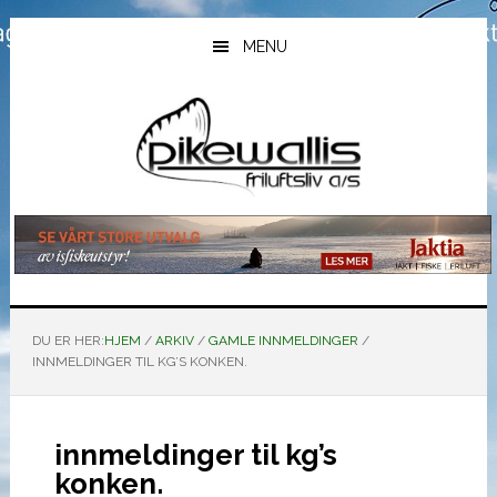
Hopp
Hopp
Hopp
til
til
til
MENU
hovedinnhold
primært
bunntekst
sidefelt
DU ER HER:
HJEM
/
ARKIV
/
GAMLE INNMELDINGER
/
INNMELDINGER TIL KG’S KONKEN.
innmeldinger til kg’s
konken.