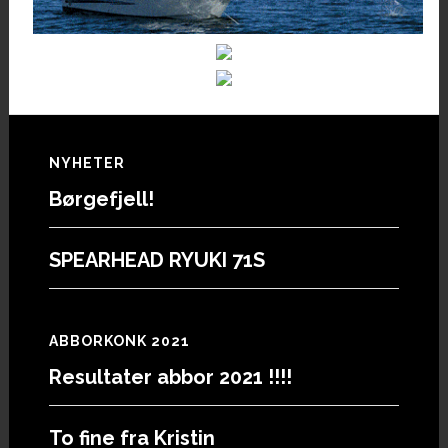
Footer
NYHETER
Børgefjell!
SPEARHEAD RYUKI 71S
ABBORKONK 2021
Resultater abbor 2021 !!!!
To fine fra Kristin