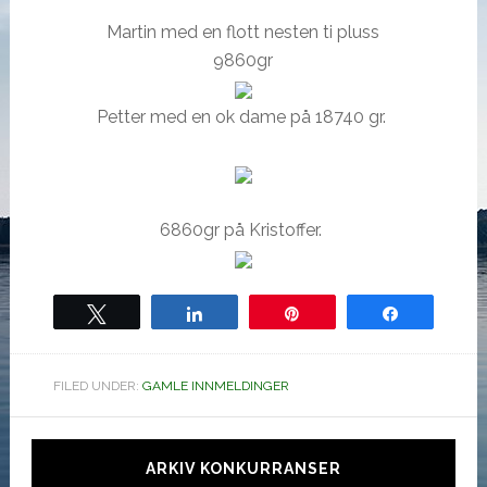
Martin med en flott nesten ti pluss
9860gr
Petter med en ok dame på 18740 gr.
6860gr på Kristoffer.
Tweet
Share
Pin
Share
FILED UNDER:
GAMLE INNMELDINGER
Hoved
sidebar
ARKIV KONKURRANSER