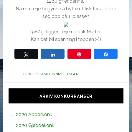
1280 gr er denne.
Nå må terje begynne å bytte ut fisk får å jobbe
seg opp på 1 .plassen
1980gr ligger Terje nå bak Martin.
Kan det bli spenning i toppen :-))
Tweet
Share
Pin
Share
FILED UNDER:
GAMLE INNMELDINGER
Hoved
sidebar
ARKIV KONKURRANSER
2020 Abborkonk
2020 Gjeddekonk