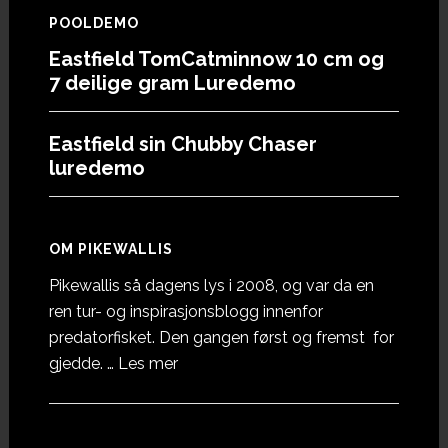
POOLDEMO
Eastfield TomCatminnow 10 cm og
7 deilige gram Luredemo
Eastfield sin Chubby Chaser
luredemo
OM PIKEWALLIS
Pikewallis så dagens lys i 2008, og var da en
ren tur- og inspirasjonsblogg innenfor
predatorfisket. Den gangen først og fremst for
omOm
gjedde. …
Les mer
Pikewallis