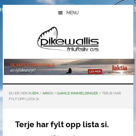
Hopp
Hopp
Hopp
til
til
til
MENU
hovedinnhold
primært
bunntekst
sidefelt
DU ER HER:
HJEM
/
ARKIV
/
GAMLE INNMELDINGER
/
TERJE HAR
FYLT OPP LISTA SI.
Terje har fylt opp lista si.