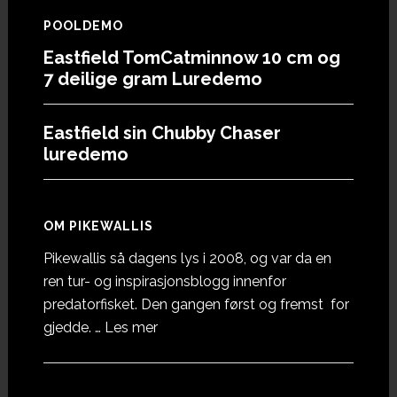
POOLDEMO
Eastfield TomCatminnow 10 cm og
7 deilige gram Luredemo
Eastfield sin Chubby Chaser
luredemo
OM PIKEWALLIS
Pikewallis så dagens lys i 2008, og var da en
ren tur- og inspirasjonsblogg innenfor
predatorfisket. Den gangen først og fremst for
omOm
gjedde. …
Les mer
Pikewallis