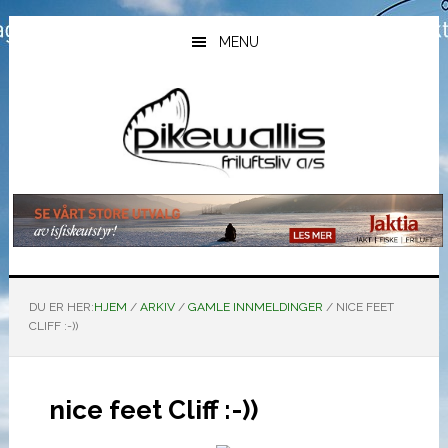
Hopp
Hopp
Hopp
til
til
til
MENU
hovedinnhold
primært
bunntekst
sidefelt
DU ER HER:
HJEM
/
ARKIV
/
GAMLE INNMELDINGER
/
NICE FEET
CLIFF :-))
nice feet Cliff :-))