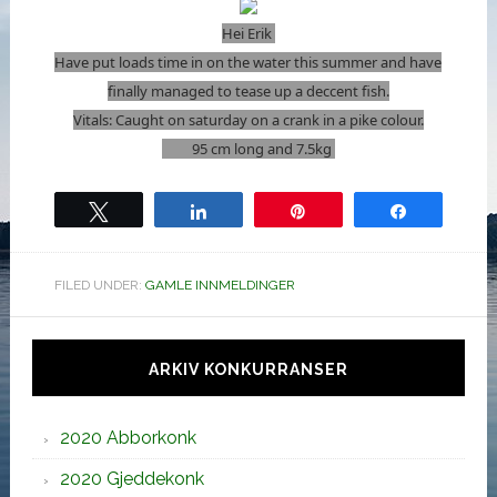
Hei Erik
Have put loads time in on the water this summer and have
finally managed to tease up a deccent fish.
Vitals: Caught on saturday on a crank in a pike colour.
95 cm long and 7.5kg
Tweet
Share
Pin
Share
FILED UNDER:
GAMLE INNMELDINGER
Hoved
sidebar
ARKIV KONKURRANSER
2020 Abborkonk
2020 Gjeddekonk