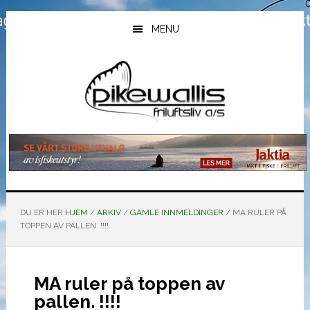
Hopp
Hopp
Hopp
til
til
til
MENU
hovedinnhold
primært
bunntekst
sidefelt
DU ER HER:
HJEM
/
ARKIV
/
GAMLE INNMELDINGER
/
MA RULER PÅ
TOPPEN AV PALLEN. !!!!
MA ruler på toppen av
pallen. !!!!