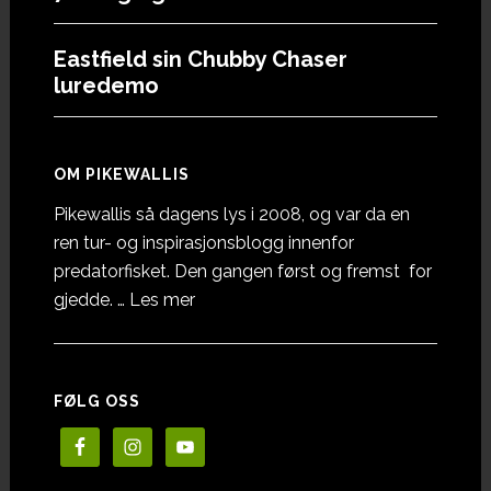
Eastfield sin Chubby Chaser
luredemo
OM PIKEWALLIS
Pikewallis så dagens lys i 2008, og var da en
ren tur- og inspirasjonsblogg innenfor
predatorfisket. Den gangen først og fremst for
omOm
gjedde. …
Les mer
Pikewallis
FØLG OSS