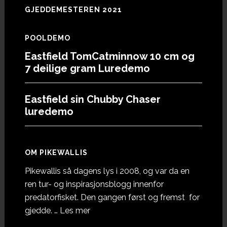
GJEDDEMESTEREN 2021
POOLDEMO
Eastfield TomCatminnow 10 cm og
7 deilige gram Luredemo
Eastfield sin Chubby Chaser
luredemo
OM PIKEWALLIS
Pikewallis så dagens lys i 2008, og var da en
ren tur- og inspirasjonsblogg innenfor
predatorfisket. Den gangen først og fremst for
omOm
gjedde. …
Les mer
Pikewallis