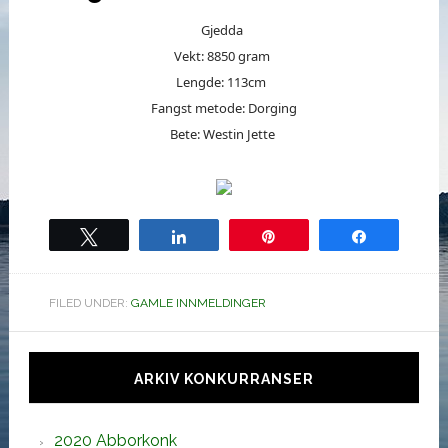
Gjedda
Vekt: 8850 gram
Lengde: 113cm
Fangst metode: Dorging
Bete: Westin Jette
Tweet
Share
Pin
Share
FILED UNDER:
GAMLE INNMELDINGER
Hoved
sidebar
ARKIV KONKURRANSER
2020 Abborkonk