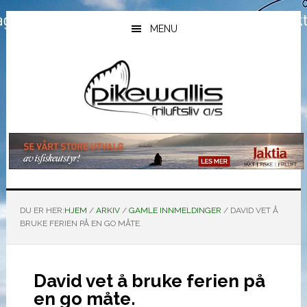
Hopp
Hopp
Hopp
til
til
til
MENU
hovedinnhold
primært
bunntekst
sidefelt
DU ER HER:
HJEM
/
ARKIV
/
GAMLE INNMELDINGER
/
DAVID VET Å
BRUKE FERIEN PÅ EN GO MÅTE.
David vet å bruke ferien på
en go måte.