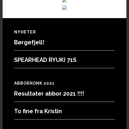
Footer
NYHETER
Børgefjell!
SPEARHEAD RYUKI 71S
ABBORKONK 2021
Resultater abbor 2021 !!!!
To fine fra Kristin