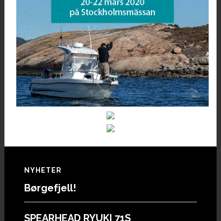
Footer
NYHETER
Børgefjell!
SPEARHEAD RYUKI 71S