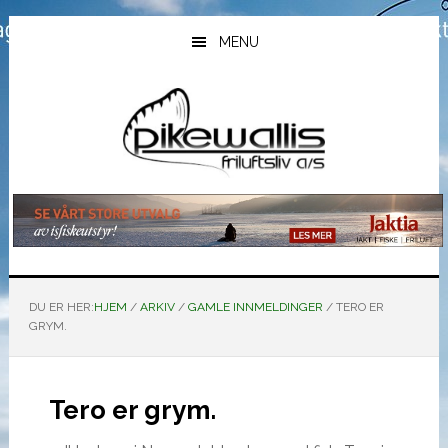
Hopp
Hopp
Hopp
til
til
til
MENU
hovedinnhold
primært
bunntekst
sidefelt
DU ER HER:
HJEM
/
ARKIV
/
GAMLE INNMELDINGER
/
TERO ER
GRYM.
Tero er grym.