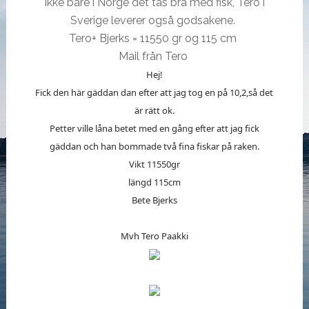
Ikke bare i Norge det tas bra med fisk, Tero i
Sverige leverer også godsakene.
Tero+ Bjerks = 11550 gr og 115 cm
Mail från Tero
Hej!
Fick den här gäddan dan efter att jag tog en på 10,2,så det
är rätt ok.
Petter ville låna betet med en gång efter att jag fick
gäddan och han bommade två fina fiskar på raken.
Vikt 11550gr
längd 115cm
Bete Bjerks
Mvh Tero Paakki