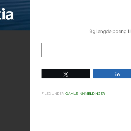
89 lengde poeng til
Tweet
Sha
FILED UNDER:
GAMLE INNMELDINGER