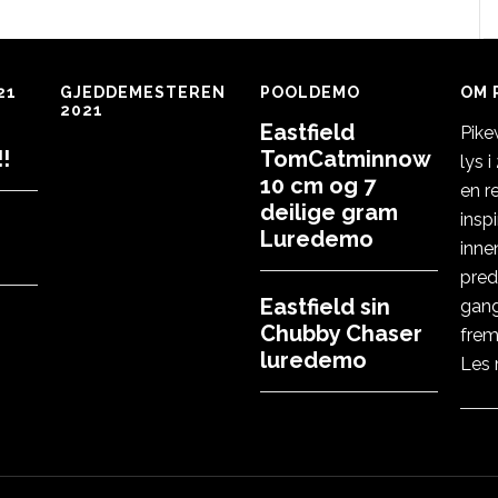
21
GJEDDEMESTEREN
POOLDEMO
OM 
2021
Eastfield
Pike
!
TomCatminnow
lys 
10 cm og 7
en r
deilige gram
insp
Luredemo
inne
pred
Eastfield sin
gang
Chubby Chaser
frem
luredemo
Les