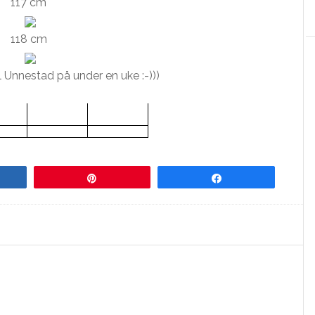
117 cm
118 cm
 Unnestad på under en uke :-)))
re
Pin
Share