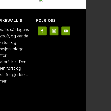
PIKEWALLIS
FØLG OSS
wallis så dagens
i 2008, og var da
en tur- og
irasjonsblogg
nfor
atorfisket. Den
en først og
st for gjedde. …
omOm
 mer
Pikewallis