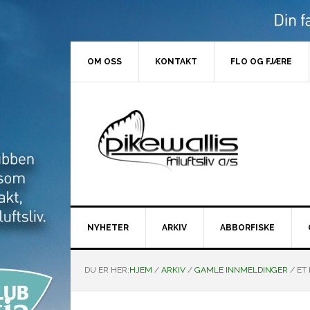
Hopp
Hopp
Hopp
Hopp
til
til
til
til
primær
hovedinnhold
primært
bunntekst
menyen
sidefelt
OM OSS
KONTAKT
FLO OG FJÆRE
NYHETER
ARKIV
ABBORFISKE
DU ER HER:
HJEM
/
ARKIV
/
GAMLE INNMELDINGER
/
ET 