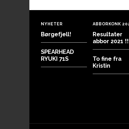
Footer
NYHETER
ABBORKONK 20
Børgefjell!
Resultater
abbor 2021 !!!
SPEARHEAD
RYUKI 71S
To fine fra
Kristin