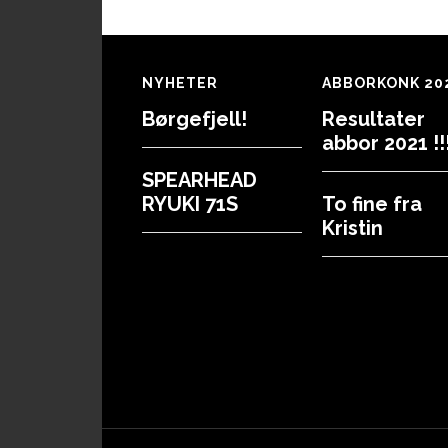
Footer
NYHETER
ABBORKONK 20
Børgefjell!
Resultater
abbor 2021 !!!
SPEARHEAD
RYUKI 71S
To fine fra
Kristin