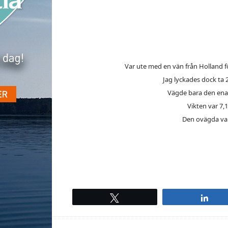
Var ute med en vän från Holland fö
Jag lyckades dock ta 
Vägde bara den ena 
Vikten var 7,
Den ovägda va
Tweet
Sha