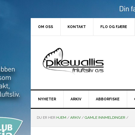
Hopp
Hopp
Hopp
Hopp
til
til
til
til
primær
hovedinnhold
primært
bunntekst
menyen
sidefelt
OM OSS
KONTAKT
FLO OG FJÆRE
NYHETER
ARKIV
ABBORFISKE
DU ER HER:
HJEM
/
ARKIV
/
GAMLE INNMELDINGER
/