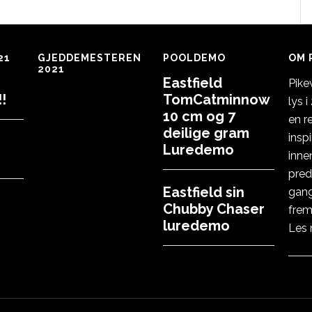
21
GJEDDEMESTEREN
POOLDEMO
OM 
2021
Eastfield
Pike
!
TomCatminnow
lys 
10 cm og 7
en r
deilige gram
insp
Luredemo
inne
pred
Eastfield sin
gang
Chubby Chaser
frem
luredemo
Les