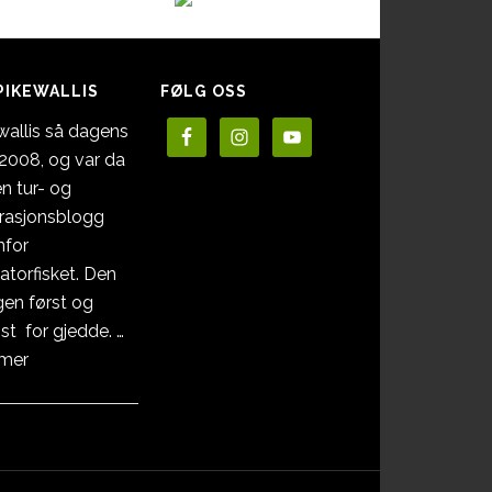
PIKEWALLIS
FØLG OSS
wallis så dagens
i 2008, og var da
en tur- og
irasjonsblogg
nfor
atorfisket. Den
en først og
st for gjedde. …
omOm
 mer
Pikewallis