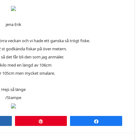
jena Erik
rra veckan och vi hade ett ganska så trögt fiske.
2 st godkända fiskar på över metern.
så det får bli den som jag anmäler.
1kilo med en längd av 106cm
r 105cm men mycket smalare.
Hejs så länge
/Stampe
re
Pin
Share