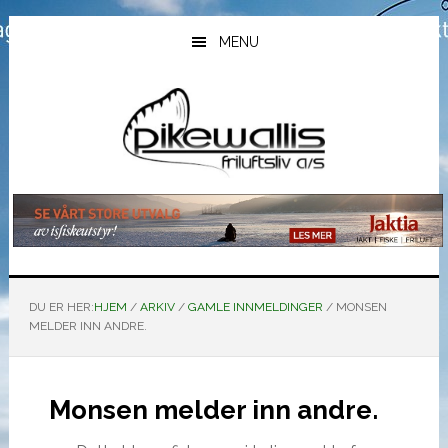
Hopp
Hopp
Hopp
til
til
til
MENU
hovedinnhold
primært
bunntekst
sidefelt
DU ER HER:
HJEM
/
ARKIV
/
GAMLE INNMELDINGER
/
MONSEN
MELDER INN ANDRE.
Monsen melder inn andre.