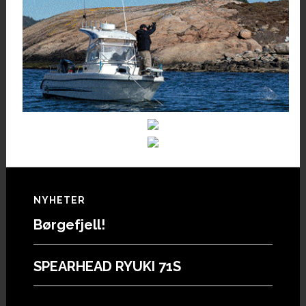
Footer
NYHETER
Børgefjell!
SPEARHEAD RYUKI 71S