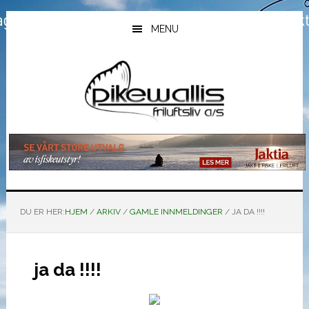
Hopp
Hopp
Hopp
til
til
til
MENU
hovedinnhold
primært
bunntekst
sidefelt
DU ER HER:
HJEM
/
ARKIV
/
GAMLE INNMELDINGER
/
JA DA !!!!
ja da !!!!