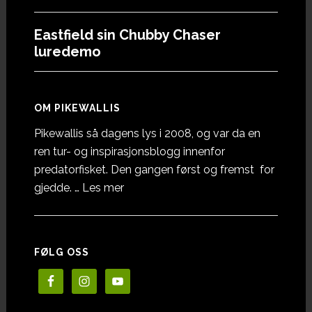
Eastfield sin Chubby Chaser
luredemo
OM PIKEWALLIS
Pikewallis så dagens lys i 2008, og var da en
ren tur- og inspirasjonsblogg innenfor
predatorfisket. Den gangen først og fremst for
omOm
gjedde. …
Les mer
Pikewallis
FØLG OSS