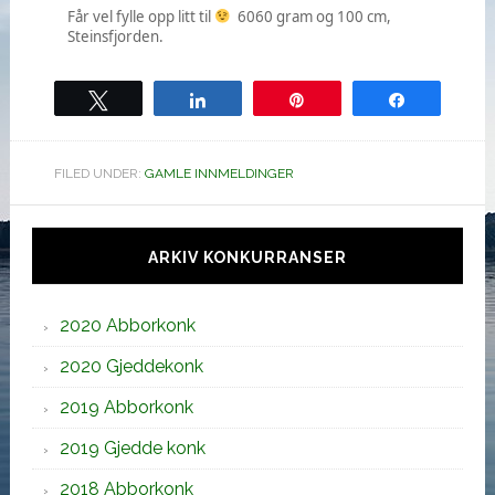
Får vel fylle opp litt til
6060 gram og 100 cm,
Steinsfjorden.
Tweet
Share
Pin
Share
FILED UNDER:
GAMLE INNMELDINGER
Hoved
sidebar
ARKIV KONKURRANSER
2020 Abborkonk
2020 Gjeddekonk
2019 Abborkonk
2019 Gjedde konk
2018 Abborkonk