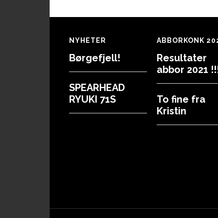
Footer
NYHETER
ABBORKONK 20
Børgefjell!
Resultater
abbor 2021 !!!
SPEARHEAD
RYUKI 71S
To fine fra
Kristin