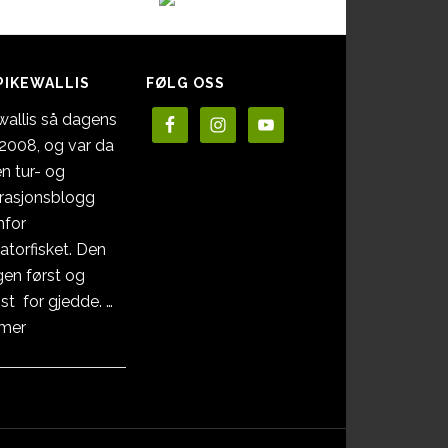
PIKEWALLIS
FØLG OSS
wallis så dagens
i 2008, og var da
en tur- og
irasjonsblogg
nfor
atorfisket. Den
en først og
st for gjedde. …
omOm
 mer
Pikewallis