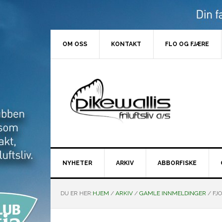
Hopp
Hopp
Hopp
Hopp
til
til
til
til
primær
hovedinnhold
primært
bunntekst
menyen
sidefelt
OM OSS
KONTAKT
FLO OG FJÆRE
NYHETER
ARKIV
ABBORFISKE
DU ER HER:
HJEM
/
ARKIV
/
GAMLE INNMELDINGER
/
FJO