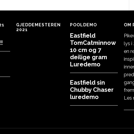
21
GJEDDEMESTEREN
POOLDEMO
OM 
2021
Eastfield
Pike
!
TomCatminnow
lys 
10 cm og 7
en r
deilige gram
insp
Luredemo
inne
pred
Eastfield sin
gang
Chubby Chaser
frem
luredemo
Les