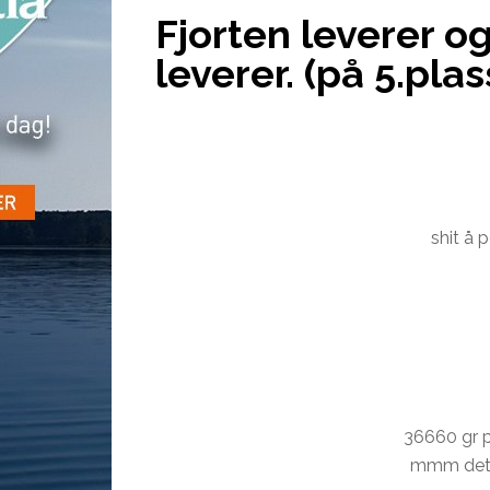
Fjorten leverer og
leverer. (på 5.plas
shit å p
36660 gr 
mmm det l