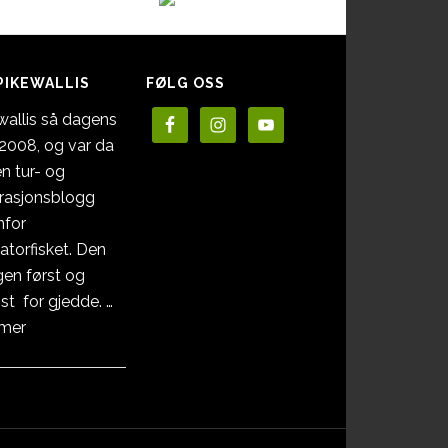
PIKEWALLIS
FØLG OSS
wallis så dagens
i 2008, og var da
en tur- og
irasjonsblogg
nfor
atorfisket. Den
en først og
st for gjedde. …
omOm
 mer
Pikewallis