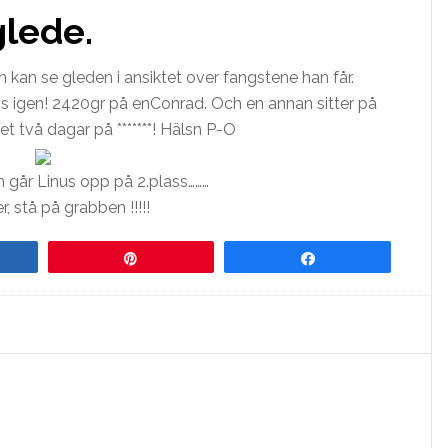
glede.
Man kan se gleden i ansiktet over fangstene han får.
ös igen! 2420gr på enConrad. Och en annan sitter på
et två dagar på *******! Hälsn P-O
 går Linus opp på 2.plass………
r, stå på grabben !!!!!
re
Pin
Share