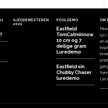
21
GJEDDEMESTEREN
POOLDEMO
OM 
2021
Eastfield
Pike
!
TomCatminnow
lys 
10 cm og 7
en r
deilige gram
insp
Luredemo
inne
pred
Eastfield sin
gang
Chubby Chaser
frem
luredemo
Les