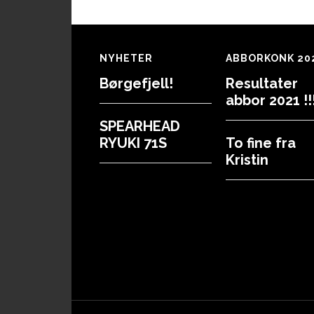
Footer
NYHETER
ABBORKONK 20
Børgefjell!
Resultater
abbor 2021 !!!
SPEARHEAD
RYUKI 71S
To fine fra
Kristin