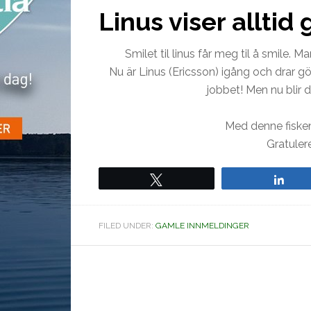
Linus viser alltid 
Smilet til linus får meg til å smile. 
Nu är Linus (Ericsson) igång och drar g
jobbet! Men nu blir d
Med denne fisken
Gratulere
Tweet
Sha
FILED UNDER:
GAMLE INNMELDINGER