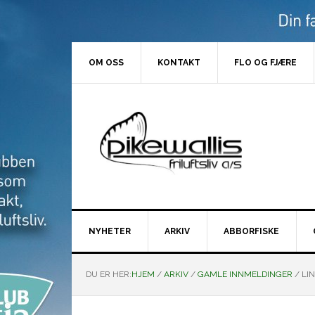
Hopp
Hopp
Hopp
Hopp
til
til
til
til
primær
hovedinnhold
primært
bunntekst
menyen
sidefelt
OM OSS
KONTAKT
FLO OG FJÆRE
NYHETER
ARKIV
ABBORFISKE
DU ER HER:
HJEM
/
ARKIV
/
GAMLE INNMELDINGER
/
LIN