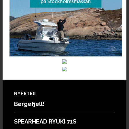
Footer
NYHETER
Børgefjell!
SPEARHEAD RYUKI 71S