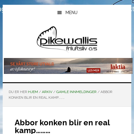
Hopp
Hopp
Hopp
til
til
til
MENU
hovedinnhold
primært
bunntekst
sidefelt
DU ER HER:
HJEM
/
ARKIV
/
GAMLE INNMELDINGER
/
ABBOR
KONKEN BLIR EN REAL KAMP………
Abbor konken blir en real
kamp………