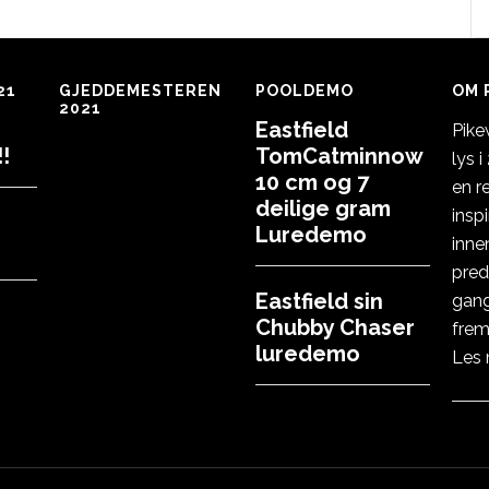
21
GJEDDEMESTEREN
POOLDEMO
OM 
2021
Eastfield
Pike
!
TomCatminnow
lys 
10 cm og 7
en r
deilige gram
insp
Luredemo
inne
pred
Eastfield sin
gang
Chubby Chaser
frem
luredemo
Les