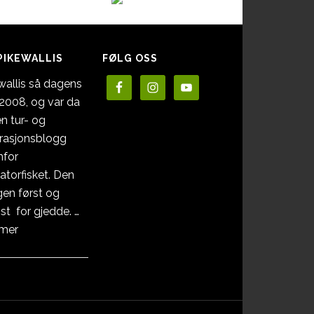
PIKEWALLIS
FØLG OSS
wallis så dagens
i 2008, og var da
en tur- og
irasjonsblogg
nfor
atorfisket. Den
en først og
st for gjedde. …
omOm
 mer
Pikewallis