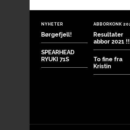
Footer
NYHETER
ABBORKONK 20
Børgefjell!
Resultater
abbor 2021 !!!
SPEARHEAD
RYUKI 71S
To fine fra
Kristin