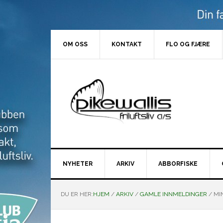
Hopp
Hopp
Hopp
Hopp
til
til
til
til
primær
hovedinnhold
primært
bunntekst
menyen
sidefelt
OM OSS
KONTAKT
FLO OG FJÆRE
NYHETER
ARKIV
ABBORFISKE
DU ER HER:
HJEM
/
ARKIV
/
GAMLE INNMELDINGER
/
MIN